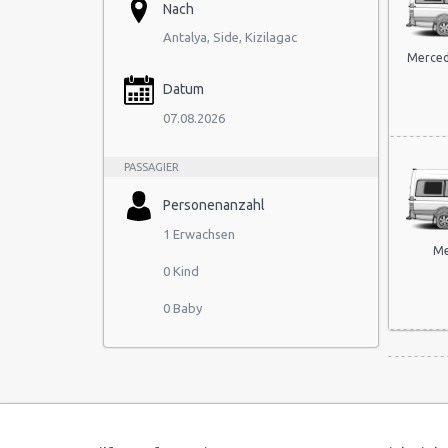
Nach
Antalya, Side, Kizilagac
Merced
Datum
07.08.2026
PASSAGIER
Personenanzahl
1 Erwachsen
Me
0 Kind
0 Baby