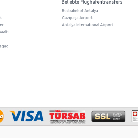
s
Beliebte Flughafentransfers
Busbahnhof Antalya
k
Gazipaşa Airport
er
Antalya International Airport
aalti
lagac