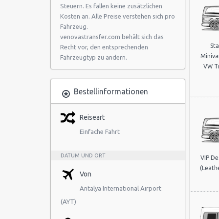
Steuern. Es fallen keine zusätzlichen
Kosten an. Alle Preise verstehen sich pro
Fahrzeug.
venovastransfer.com behält sich das
St
Recht vor, den entsprechenden
Miniva
Fahrzeugtyp zu ändern.
VW Tr
Bestellinformationen
Reiseart
Einfache Fahrt
DATUM UND ORT
VIP De
(Leathe
Von
Antalya International Airport
(AYT)