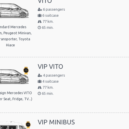
VITO
6 passengers
6 suitcase
77 km.
andard Mercedes
65 min.
n, Peugeot Minivan,
ansporter, Toyota
Hiace
VIP VITO
4 passengers
4 suitcase
77 km.
sign Mercedes VITO
65 min.
r Seat, Fridge, TV...)
VIP MINIBUS