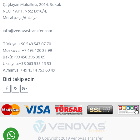
Çağlayan Mahallesi, 2014. Sokak
NECİP APT. No:2 D:16/4,
Muratpaşa/Antalya
info@venovastransfer.com
Türkiye: +90 549 547 07 70
Moskova: +7 495 120 22 99
Bakü:+99 450 396 96 09
Ukrayna:+38 063 535 13 53
Almanya: +49 1514 753 69 49
Bizi takip edin
© Copyright 2019 Venovas Transfer