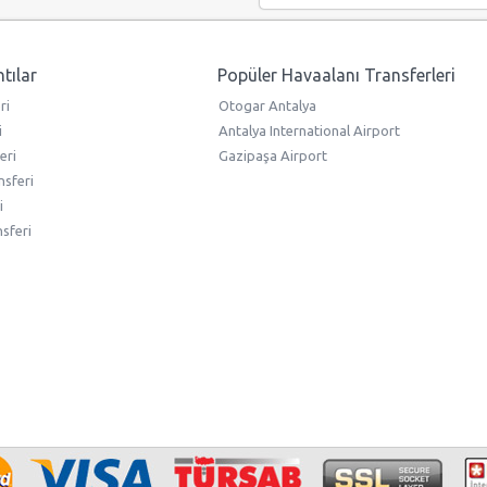
ntılar
Popüler Havaalanı Transferleri
ri
Otogar Antalya
i
Antalya International Airport
eri
Gazipaşa Airport
nsferi
i
nsferi