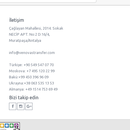
İletişim
Çağlayan Mahallesi, 2014. Sokak
NECİP APT. No:2 D:16/4,
Muratpaşa/Antalya
info@venovastransfer.com
Türkiye: +90 549 547 07 70
Moskova: +7 495 120 22 99
Bakü:+99 450 396 96 09
Ukrayna:+38 063 535 13 53
Almanya: +49 1514 753 69 49
Bizi takip edin