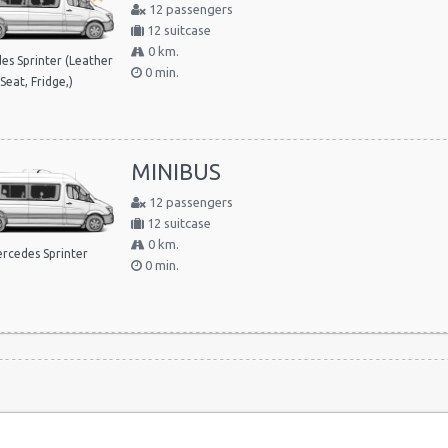
12 passengers
12 suitcase
0 km.
es Sprinter (Leather
0 min.
Seat, Fridge,)
MINIBUS
12 passengers
12 suitcase
0 km.
rcedes Sprinter
0 min.