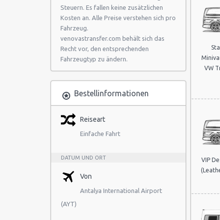
Steuern. Es fallen keine zusätzlichen
Kosten an. Alle Preise verstehen sich pro
Fahrzeug.
venovastransfer.com behält sich das
St
Recht vor, den entsprechenden
Miniva
Fahrzeugtyp zu ändern.
VW Tr
Bestellinformationen
Reiseart
Einfache Fahrt
DATUM UND ORT
VIP De
(Leathe
Von
Antalya International Airport
(AYT)