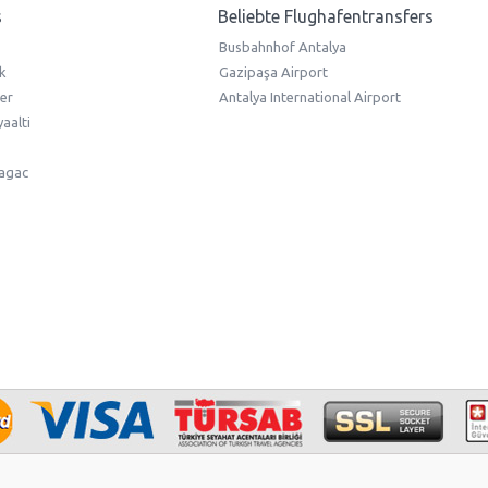
s
Beliebte Flughafentransfers
Busbahnhof Antalya
k
Gazipaşa Airport
er
Antalya International Airport
aalti
lagac