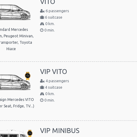
VITO
6 passengers
6 suitcase
0 km.
andard Mercedes
0 min.
n, Peugeot Minivan,
ansporter, Toyota
Hiace
VIP VITO
4 passengers
4 suitcase
0 km.
sign Mercedes VITO
0 min.
r Seat, Fridge, TV...)
VIP MINIBUS