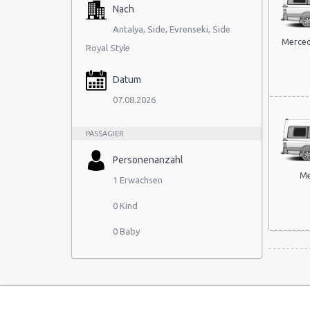
Nach
Antalya, Side, Evrenseki, Side
Merced
Royal Style
Datum
07.08.2026
PASSAGIER
Personenanzahl
Me
1 Erwachsen
0 Kind
0 Baby