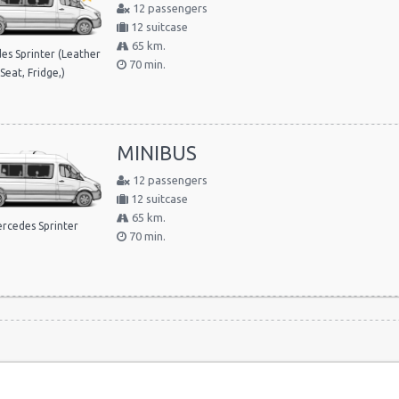
12 passengers
12 suitcase
65 km.
es Sprinter (Leather
70 min.
Seat, Fridge,)
MINIBUS
12 passengers
12 suitcase
65 km.
rcedes Sprinter
70 min.