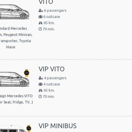
VITO
6 passengers
6 suitcase
65 km.
andard Mercedes
70 min.
n, Peugeot Minivan,
ansporter, Toyota
Hiace
VIP VITO
4 passengers
4 suitcase
65 km.
sign Mercedes VITO
70 min.
r Seat, Fridge, TV...)
VIP MINIBUS