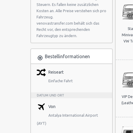
Steuern. Es fallen keine zusätzlichen
Kosten an. Alle Preise verstehen sich pro
Fahrzeug.
venovastransfer.com behält sich das
St
Recht vor, den entsprechenden
Miniva
Fahrzeugtyp zu ändern.
VW Tr
Bestellinformationen
Reiseart
Einfache Fahrt
DATUM UND ORT
VIP De
(Leathe
Von
Antalya International Airport
(AYT)