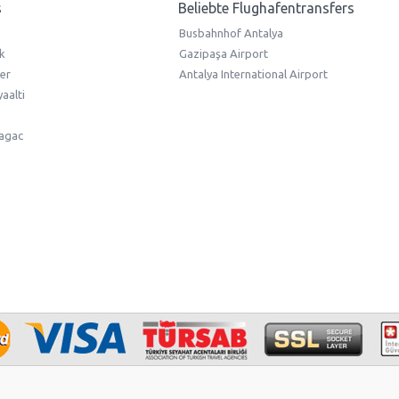
s
Beliebte Flughafentransfers
Busbahnhof Antalya
k
Gazipaşa Airport
er
Antalya International Airport
aalti
lagac