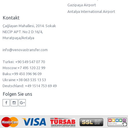
Kontakt
Transfer Kemer
Datenschutz-Bestimmungen
Transfer Konyaalti
Allgemeine Geschäftsbedingungen
Transfer Side
API Integration
Transfer Kizilagac
Beliebte Flughafentransfers
Beförderer Werden
Busbahnhof Antalya
Gazipaşa Airport
Antalya International Airport
Kontakt
Çağlayan Mahallesi, 2014. Sokak
NECİP APT. No:2 D:16/4,
Muratpaşa/Antalya
info@venovastransfer.com
Turkei: +90 549 547 07 70
Мoscow:+7 495 120 22 99
Baku:+99 450 396 96 09
Ukraine:+38 063 535 13 53
Deutschland: +49 1514 753 69 49