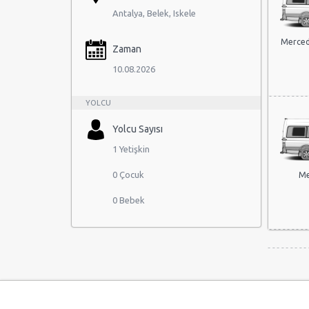
Antalya, Belek, Iskele
Merced
Zaman
10.08.2026
YOLCU
Yolcu Sayısı
1 Yetişkin
0 Çocuk
Me
0 Bebek