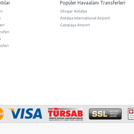
ntılar
Popüler Havaalanı Transferleri
ri
Otogar Antalya
i
Antalya International Airport
eri
Gazipaşa Airport
nsferi
i
nsferi