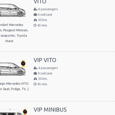
VITO
6 passengers
6 suitcase
30 km.
andart Mercedes
45 min.
n, Peugeot Minivan,
ansporter, Toyota
Hiace
VIP VITO
4 passengers
4 suitcase
30 km.
sign Mercedes VITO
45 min.
r Seat, Fridge, TV...)
VIP MINIBUS