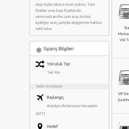
olup hiçbir ekstra ücret yoktur. Tüm
fiyatlar araç başı fiyatlarıdır.
venovastransfer.com araç türünü
eşdeğer araç şartıyla değiştirme hakkını
St
saklı tutar.
Miniva
VW Tr
Sipariş Bilgileri
Yolculuk Tipi
Tek Yön
TARIH VE KONUM
VIP De
Başlangıç
(Leathe
Antalya Uluslararası Havaalanı
(AYT)
Hedef