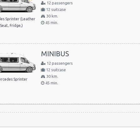
12 passengers
12 suitcase
30 km.
es Sprinter (Leather
45 min.
Seat, Fridge,)
MINIBUS
12 passengers
12 suitcase
30 km.
rcedes Sprinter
45 min.