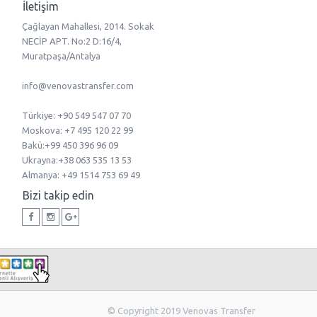
İletişim
Çağlayan Mahallesi, 2014. Sokak
NECİP APT. No:2 D:16/4,
Muratpaşa/Antalya
info@venovastransfer.com
Türkiye: +90 549 547 07 70
Moskova: +7 495 120 22 99
Bakü:+99 450 396 96 09
Ukrayna:+38 063 535 13 53
Almanya: +49 1514 753 69 49
Bizi takip edin
© Copyright 2019 Venovas Transfer